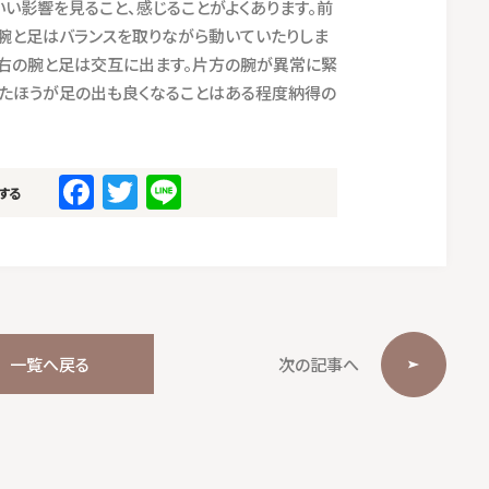
い影響を見ること、感じることがよくあります。前
腕と足はバランスを取りながら動いていたりしま
左右の腕と足は交互に出ます。片方の腕が異常に緊
ったほうが足の出も良くなることはある程度納得の
F
T
Li
する
a
w
n
c
it
e
e
te
b
r
o
一覧へ戻る
次の記事へ
o
k