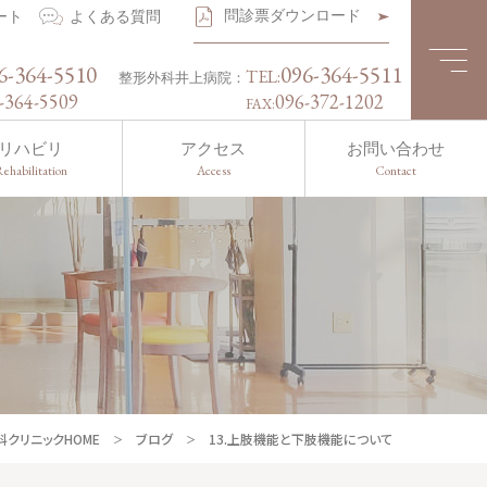
問診票ダウンロード
ート
よくある質問
6-364-5510
096-364-5511
TEL:
整形外科井上病院：
-364-5509
096-372-1202
FAX:
リハビリ
アクセス
お問い合わせ
ehabilitation
Access
Contact
クリニックHOME
ブログ
13.上肢機能と下肢機能について