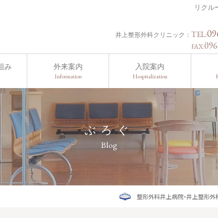
リクル
09
TEL:
井上整形外科クリニック：
096
FAX:
組み
外来案内
入院案内
Information
Hospitalization
R
ぶろぐ
Blog
整形外科井上病院・井上整形外科