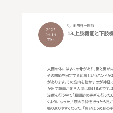
池田啓一医師
2022
13.上肢機能と下肢
04.14
Thu
人間の体には多くの骨があり、骨と骨が向
その関節を固定する靱帯というバンドが
があります。その筋肉を動かすのが神経
が出て筋肉が動き人間は動けるのです。
治療を行う中で「股関節の手術を行った
くようになった」「腕の手術を行ったら足
振り返りやすくなった」「悪いほうの腕の