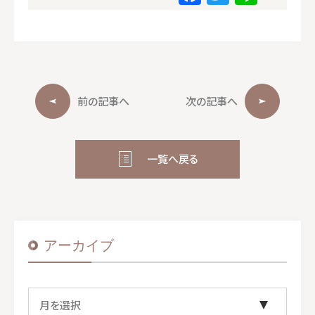
a
w
n
c
it
e
e
te
b
r
o
前の記事へ
次の記事へ
o
k
一覧へ戻る
アーカイブ