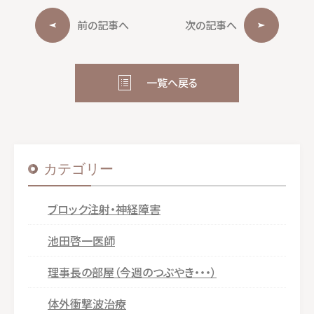
b
r
o
前の記事へ
次の記事へ
o
k
一覧へ戻る
カテゴリー
ブロック注射・神経障害
池田啓一医師
理事長の部屋（今週のつぶやき・・・）
体外衝撃波治療