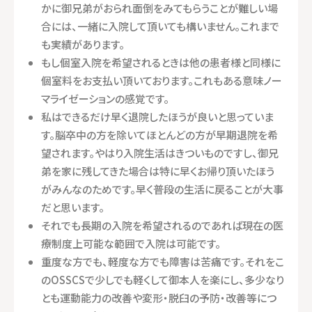
かに御兄弟がおられ面倒をみてもらうことが難しい場
合には、一緒に入院して頂いても構いません。これまで
も実績があります。
もし個室入院を希望されるときは他の患者様と同様に
個室料をお支払い頂いております。これもある意味ノー
マライゼーションの感覚です。
私はできるだけ早く退院したほうが良いと思っていま
す。脳卒中の方を除いてほとんどの方が早期退院を希
望されます。やはり入院生活はきついものですし、御兄
弟を家に残してきた場合は特に早くお帰り頂いたほう
がみんなのためです。早く普段の生活に戻ることが大事
だと思います。
それでも長期の入院を希望されるのであれば現在の医
療制度上可能な範囲で入院は可能です。
重度な方でも、軽度な方でも障害は苦痛です。それをこ
のOSSCSで少しでも軽くして御本人を楽にし、多少なり
とも運動能力の改善や変形・脱臼の予防・改善等につ