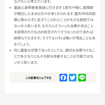
なげたいと考えています。
重度心身障害者施設に行きますと変形や強く、股関節
が脱臼したままの方々が多くおられます。整形外科的医
療に携わらずに生きてこられたことが大きな原因では
ないかと思います。もちろんそういった治療があること
を説明されたものの拒否されてそうなったのであれば
納得もできますが、そうでなければ悔いが残ることもあ
るでしょう。
同じ重度な状態であったとしても、適切な治療うけるこ
とで多少なりともその質を改善することは可能ではな
いかと思います。
F
T
Li
この記事をシェアする
a
w
n
c
it
e
e
te